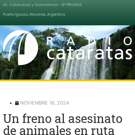
Av. Calandrias y Golondrinas - B° IPRODHA
Puerto Iguazú, Misiones, Argentina
NOVIEMBRE 16, 2024
Un freno al asesinato
de animales en ruta