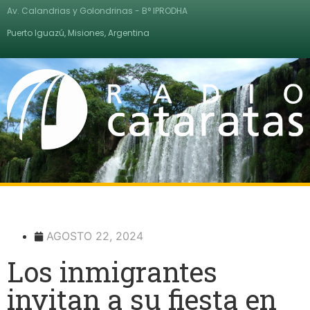
Av. Calandrias y Golondrinas - B° IPRODHA
Puerto Iguazú, Misiones, Argentina
AGOSTO 22, 2024
Los inmigrantes
invitan a su fiesta en