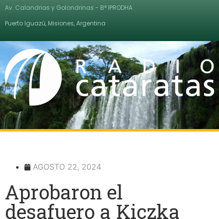
Av. Calandrias y Golondrinas - B° IPRODHA
Puerto Iguazú, Misiones, Argentina
AGOSTO 22, 2024
Aprobaron el
desafuero a Kiczka