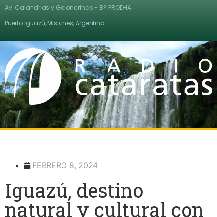
Av. Calandrias y Golondrinas - B° IPRODHA
Puerto Iguazú, Misiones, Argentina
FEBRERO 8, 2024
Iguazú, destino
natural y cultural con