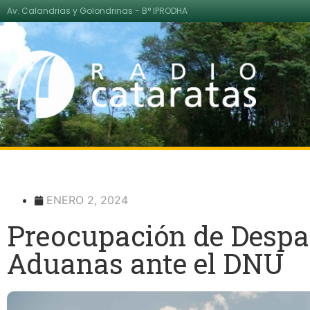
Av. Calandrias y Golondrinas - B° IPRODHA
ENERO 2, 2024
Preocupación de Despa
Aduanas ante el DNU