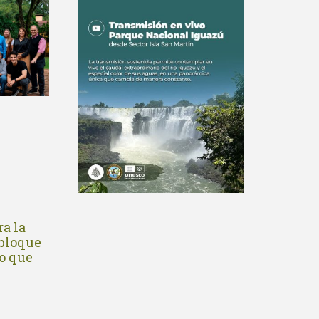
a la
 bloque
o que