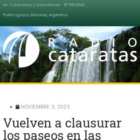
Av. Calandrias y Golondrinas - B° IPRODHA
Puerto Iguazú, Misiones, Argentina
NOVIEMBRE 3, 2023
Vuelven a clausurar
los paseos en las