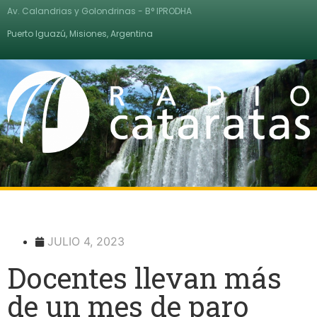
Av. Calandrias y Golondrinas - B° IPRODHA
Puerto Iguazú, Misiones, Argentina
JULIO 4, 2023
Docentes llevan más
de un mes de paro