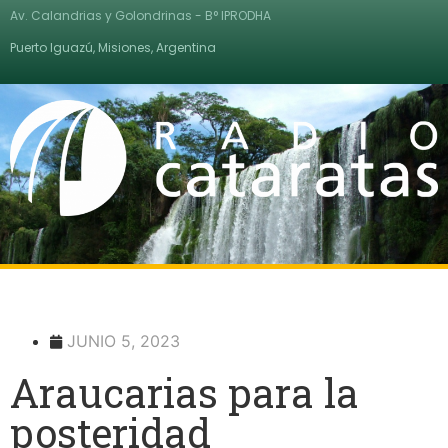
Av. Calandrias y Golondrinas - B° IPRODHA
Puerto Iguazú, Misiones, Argentina
JUNIO 5, 2023
Araucarias para la
posteridad