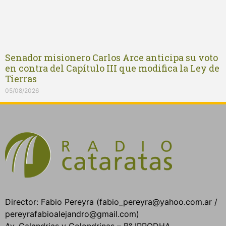
Senador misionero Carlos Arce anticipa su voto
en contra del Capítulo III que modifica la Ley de
Tierras
05/08/2026
Director: Fabio Pereyra (fabio_pereyra@yahoo.com.ar /
pereyrafabioalejandro@gmail.com)
Av. Calandrias y Golondrinas – B° IPRODHA