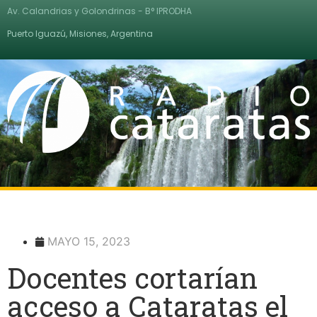
Av. Calandrias y Golondrinas - B° IPRODHA
Puerto Iguazú, Misiones, Argentina
MAYO 15, 2023
Docentes cortarían
acceso a Cataratas el