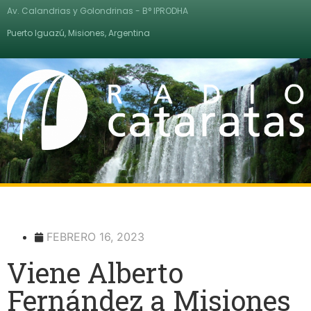
Av. Calandrias y Golondrinas - B° IPRODHA
Puerto Iguazú, Misiones, Argentina
FEBRERO 16, 2023
Viene Alberto
Fernández a Misiones