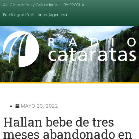
Av. Calandrias y Golondrinas - B° IPRODHA
Puerto Iguazú, Misiones, Argentina
MAYO 23, 2022
Hallan bebe de tres
meses abandonado en