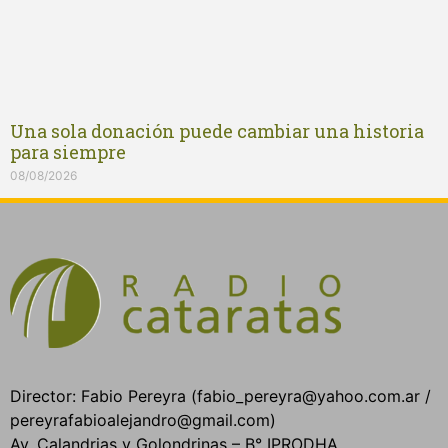
Una sola donación puede cambiar una historia
para siempre
08/08/2026
Director: Fabio Pereyra (fabio_pereyra@yahoo.com.ar /
pereyrafabioalejandro@gmail.com)
Av. Calandrias y Golondrinas – B° IPRODHA