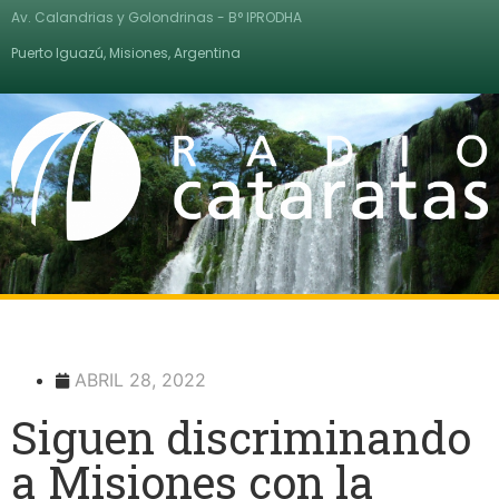
Av. Calandrias y Golondrinas - B° IPRODHA
Puerto Iguazú, Misiones, Argentina
ABRIL 28, 2022
Siguen discriminando
a Misiones con la