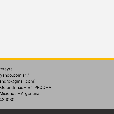
Pereyra
yahoo.com.ar /
jandro@gmail.com)
y Golondrinas – B° IPRODHA
Misiones – Argentina
5-436030