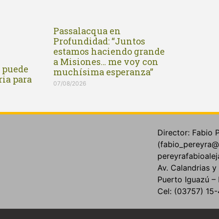
Passalacqua en
Profundidad: “Juntos
estamos haciendo grande
a Misiones… me voy con
n puede
muchísima esperanza”
ria para
07/08/2026
Director: Fabio 
(fabio_pereyra@
pereyrafabioale
Av. Calandrias 
Puerto Iguazú – 
Cel: (03757) 1