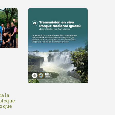
a la
 bloque
o que